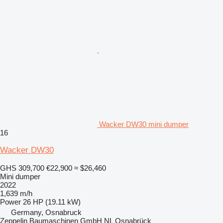
Wacker DW30 mini dumper
16
Wacker DW30
GHS 309,700
€22,900
≈ $26,460
Mini dumper
2022
1,639 m/h
Power
26 HP (19.11 kW)
Germany, Osnabruck
Zeppelin Baumaschinen GmbH NL Osnabrück